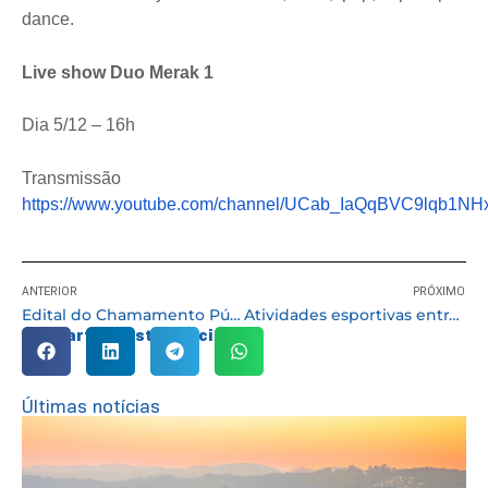
dance.
Live show Duo Merak 1
Dia 5/12 – 16h
Transmissão
https://www.youtube.com/channel/UCab_IaQqBVC9lqb1NH
ANTERIOR
PRÓXIMO
Edital do Chamamento Público – CMIS – SDS 01/2021
Atividades esportivas entram em recesso a partir deste mês
Compartilhe esta notícia:
Últimas notícias