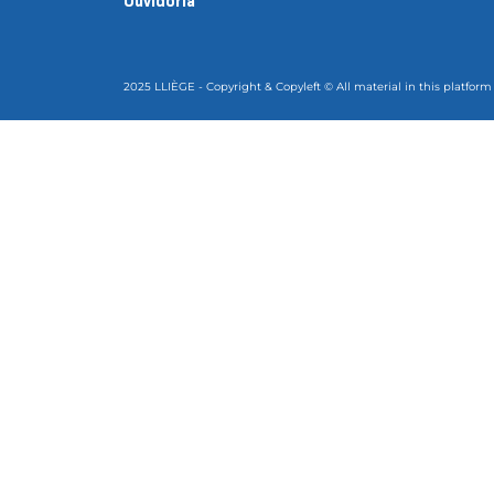
Ouvidoria
2025 LLIÈGE - Copyright & Copyleft © All material in this platform