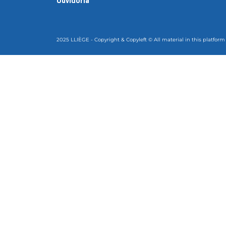
Ouvidoria
2025 LLIÈGE - Copyright & Copyleft © All material in this platform