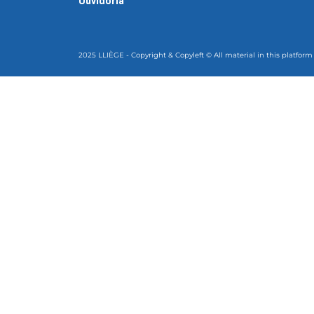
Ouvidoria
2025 LLIÈGE - Copyright & Copyleft © All material in this platform