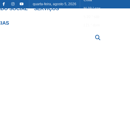
quarta-feira, agosto 5, 2026
DO SOCIAL
SERVIÇOS
23
°
sex
20
°
sáb
CIAS
21
°
dom