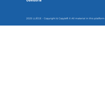
Ouvidoria
2025 LLIÈGE - Copyright & Copyleft © All material in this platform