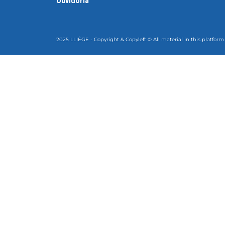
Ouvidoria
2025 LLIÈGE - Copyright & Copyleft © All material in this platform