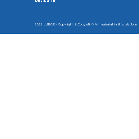
Ouvidoria
2025 LLIÈGE - Copyright & Copyleft © All material in this platform