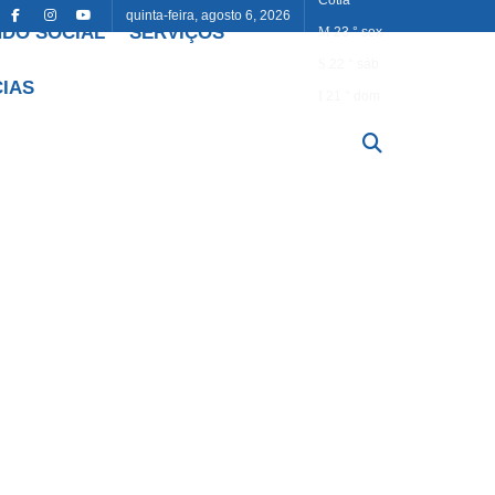
quinta-feira, agosto 6, 2026
DO SOCIAL
SERVIÇOS
23
°
sex
22
°
sáb
CIAS
21
°
dom