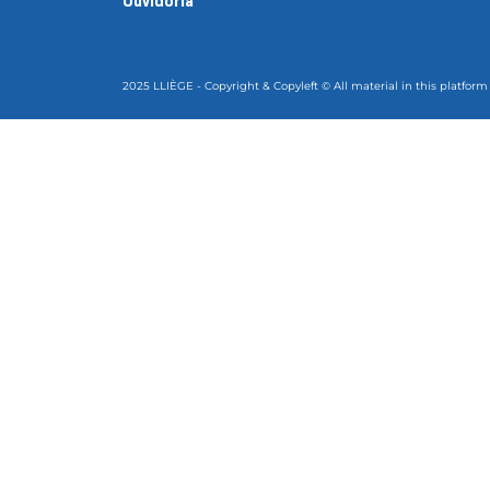
Ouvidoria
2025 LLIÈGE - Copyright & Copyleft © All material in this platform