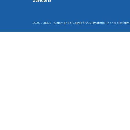
Ouvidoria
2025 LLIÈGE - Copyright & Copyleft © All material in this platform