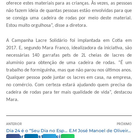
oferece estes materiais para as crianças. Às vezes, as pessoas
não fazem ideia de quantas pessoas estão envolvidas para que
se consiga uma cadeira de rodas por meio deste material.
Estou muito orgulhosa”, disse a diretora.
A Campanha Lacre Solidário foi implantada em Cotia em
2017. E, segundo Mara Franco, idealizadora da iniciativa, são
necessárias 140 garrafas pets de 2L cheias de lacres de
alumínio para obtenção de uma cadeira de rodas. “É um
trabalho de formiguinha, mas que não parou nos últimos anos.
Qualquer pessoa pode juntar os lacres em casa, na empresa,
no comércio. Com certeza estará ajudando quem precisa da
cadeira de rodas para ter mais qualidade de vida”, destacou
Mara.
ANTERIOR
PRÓXIMO
Dia 24 é o “Seu Dia no Esporte – Fim de Semana em Família” no ginásio de esportes
E.M José Manoel de Oliveira doa 80 garrafas com lacres de alumínio para a “Campanha Lacre Solidário”
Compartilhe esta notícia: