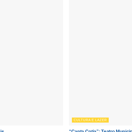
CULTURA E LAZER
is
“Canta Cotia”: Teatro Munici