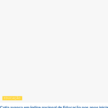
EDUCAÇÃO
Cotia avança em índice nacional de Educação nos anos inicia