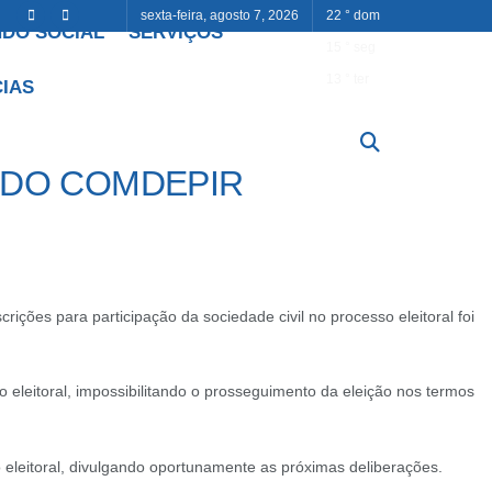
sexta-feira, agosto 7, 2026
22
°
dom
DO SOCIAL
SERVIÇOS
15
°
seg
13
°
ter
CIAS
 DO COMDEPIR
ões para participação da sociedade civil no processo eleitoral foi
o eleitoral, impossibilitando o prosseguimento da eleição nos termos
o eleitoral, divulgando oportunamente as próximas deliberações.