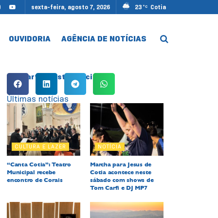
sexta-feira, agosto 7, 2026
23
Cotia
°C
OUVIDORIA
AGÊNCIA DE NOTÍCIAS
Compartilhe esta notícia:
Últimas notícias
CULTURA E LAZER
NOTÍCIA
“Canta Cotia”: Teatro
Marcha para Jesus de
Municipal recebe
Cotia acontece neste
encontro de Corais
sábado com shows de
Tom Carfi e DJ MP7