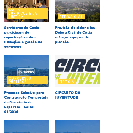
ASSUNTOS
JURÍDICOS E DA
JUSTIÇA
DEFESA CIVIL
Servidores de Cotia
Previsão de ciclone faz
participam de
Defesa Civil de Cotia
capacitação sobre
reforçar equipes de
licitações e gestão de
plantão
contratos
CONCURSOS
PÚBLICOS
NOTÍCIA
Processo Seletivo para
CIRCUITO DA
Contratação Temporária
JUVENTUDE
da Secretaria de
Esportes – Edital
02/2026