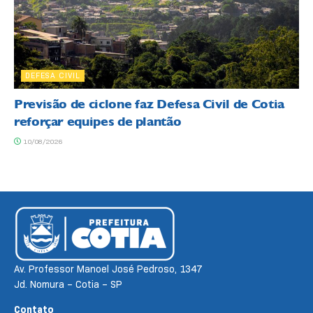
DEFESA CIVIL
Previsão de ciclone faz Defesa Civil de Cotia
reforçar equipes de plantão
10/08/2026
Av. Professor Manoel José Pedroso, 1347
Jd. Nomura – Cotia – SP
Contato