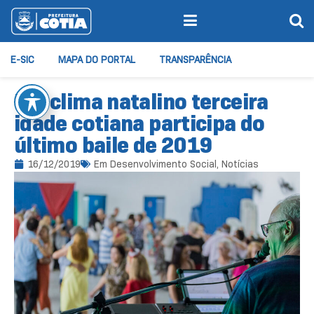
E-SIC
MAPA DO PORTAL
TRANSPARÊNCIA
Em clima natalino terceira
idade cotiana participa do
último baile de 2019
16/12/2019
Em
Desenvolvimento Social
,
Notícias