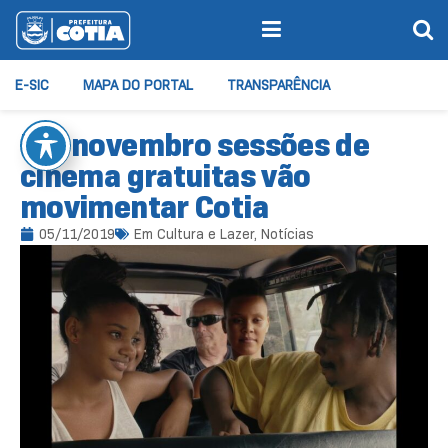
E-SIC
MAPA DO PORTAL
TRANSPARÊNCIA
Em novembro sessões de
cinema gratuitas vão
movimentar Cotia
05/11/2019
Em
Cultura e Lazer
,
Notícias