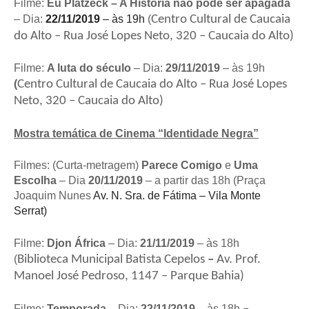
Filme:
Eu Platzeck – A História não pode ser apagada
– Dia:
22/11/2019
– às
19h
(
Centro Cultural de Caucaia
do Alto – Rua
José Lopes Neto, 320 – Caucaia do Alto)
Filme:
A luta do século
– Dia:
29/11/2019
– às
19h
(
Centro Cultural de Caucaia do Alto – Rua
José Lopes
Neto, 320 – Caucaia do Alto)
Mostra temática de Cinema “Identidade Negra”
Filmes: (Curta-metragem)
Parece Comigo
e
Uma
Escolha
– Dia
20/11/2019
– a partir das 18h (Praça
Joaquim Nunes
Av. N. Sra. de Fátima – Vila Monte
Serrat)
Filme:
Djon África
– Dia:
21/11/2019
– às 18h
(
Biblioteca Municipal Batista Cepelos
–
Av. Prof.
Manoel José Pedroso, 1147 – Parque Bahia)
Filme:
Temporada
– Dia:
22/11/2019 –
às 18h