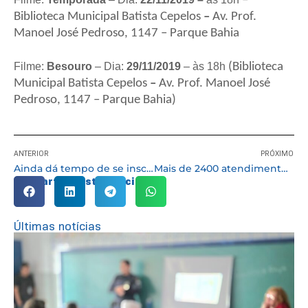
–
Biblioteca Municipal Batista Cepelos
–
Av. Prof.
Manoel José Pedroso, 1147 – Parque Bahia
Filme:
Besouro
– Dia:
29/11/2019
– às 18h
(Biblioteca
Municipal Batista Cepelos
–
Av. Prof. Manoel José
Pedroso, 1147 – Parque Bahia)
ANTERIOR
PRÓXIMO
Ainda dá tempo de se inscrever para o curso “Política democracia e cidadania” que acontece nos dias 6 7 e 8/11
Mais de 2400 atendimentos são feitos durante o ‘Outubro Rosa’
Compartilhe esta notícia:
Últimas notícias