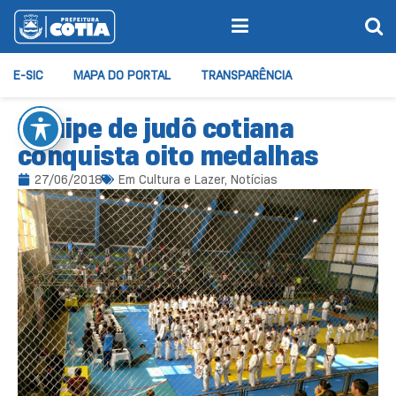
E-SIC
MAPA DO PORTAL
TRANSPARÊNCIA
Equipe de judô cotiana
conquista oito medalhas
27/06/2018
Em
Cultura e Lazer
,
Notícias