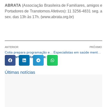
ABRATA
(Associação Brasileira de Familiares, amigos e
Portadores de Transtornos Afetivos): 11 3256-4831 seg. a
sex. das 13h às 17h. (www.abrata.org.br)
ANTERIOR
PRÓXIMO
Cotia prepara programação especial para celebrar o Dia Nacional e Internacional do Idoso
Especialistas em saúde mental encerram a programação do “Setembro Amarelo” em Cotia
Compartilhe esta notícia:
Últimas notícias