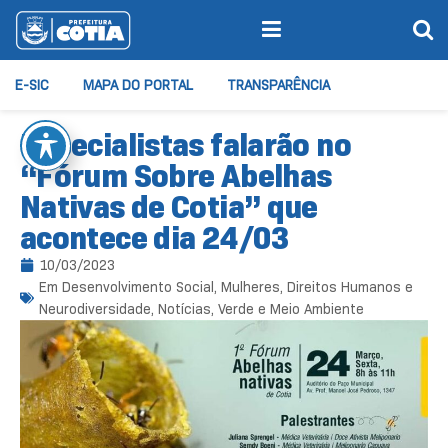
E-SIC
MAPA DO PORTAL
TRANSPARÊNCIA
Especialistas falarão no
“Fórum Sobre Abelhas
Nativas de Cotia” que
acontece dia 24/03
10/03/2023
Em
Desenvolvimento Social
,
Mulheres, Direitos Humanos e
Neurodiversidade
,
Notícias
,
Verde e Meio Ambiente