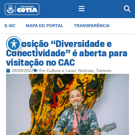
E-SIC
MAPA DO PORTAL
TRANSPARÊNCIA
Exposição “Diversidade e
Conectividade” é aberta para
visitação no CAC
28/09/2022
Em
Cultura e Lazer
,
Notícias
,
Turismo