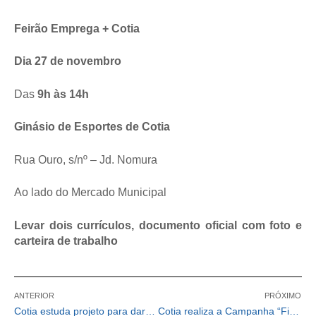
Feirão Emprega + Cotia
Dia 27 de novembro
Das
9h às 14h
Ginásio de Esportes de Cotia
Rua Ouro, s/nº – Jd. Nomura
Ao lado do Mercado Municipal
Levar dois currículos, documento oficial com foto e
carteira de trabalho
ANTERIOR
PRÓXIMO
Cotia estuda projeto para dar mais visibilidade ao Viveiro Municipal
Cotia realiza a Campanha “Fique Sabendo” de orientação e conscientização sobre IST”s