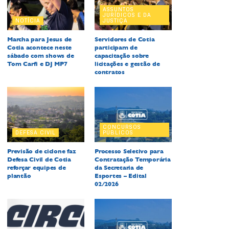
ASSUNTOS
JURÍDICOS E DA
NOTÍCIA
JUSTIÇA
Marcha para Jesus de
Servidores de Cotia
Cotia acontece neste
participam de
sábado com shows de
capacitação sobre
Tom Carfi e DJ MP7
licitações e gestão de
contratos
CONCURSOS
DEFESA CIVIL
PÚBLICOS
Previsão de ciclone faz
Processo Seletivo para
Defesa Civil de Cotia
Contratação Temporária
reforçar equipes de
da Secretaria de
plantão
Esportes – Edital
02/2026