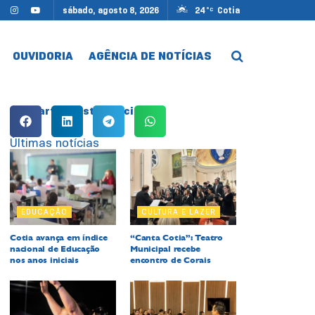
sábado, agosto 8, 2026
24
Cotia
°C
OUVIDORIA
AGÊNCIA DE NOTÍCIAS
Compartilhe esta notícia:
Últimas notícias
EDUCAÇÃO
CULTURA E LAZER
Cotia avança em índice
“Canta Cotia”: Teatro
nacional de Educação
Municipal recebe
nos anos iniciais
encontro de Corais