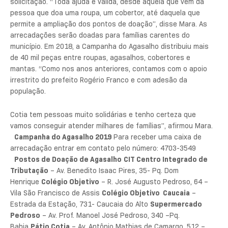
solicitação. “Toda ajuda é válida, desde àquela que vem da
pessoa que doa uma roupa, um cobertor, até daquela que
permite a ampliação dos pontos de doação”, disse Mara. As
arrecadações serão doadas para famílias carentes do
município. Em 2018, a Campanha do Agasalho distribuiu mais
de 40 mil peças entre roupas, agasalhos, cobertores e
mantas. “Como nos anos anteriores, contamos com o apoio
irrestrito do prefeito Rogério Franco e com adesão da
população.
Cotia tem pessoas muito solidárias e tenho certeza que
vamos conseguir atender milhares de famílias”, afirmou Mara.
Campanha do Agasalho 2019
Para receber uma caixa de
arrecadação entrar em contato pelo número: 4703-3549
Postos de Doação de Agasalho
CIT Centro Integrado de
Tributação
– Av. Benedito Isaac Pires, 35- Pq. Dom
Henrique
Colégio Objetivo
– R. José Augusto Pedroso, 64 –
Vila São Francisco de Assis
Colégio Objetivo Caucaia
–
Estrada da Estação, 731- Caucaia do Alto
Supermercado
Pedroso
– Av. Prof. Manoel José Pedroso, 340 –Pq.
Bahia
Pátio Cotia
– Av. Antônio Mathias de Camargo, 512 –