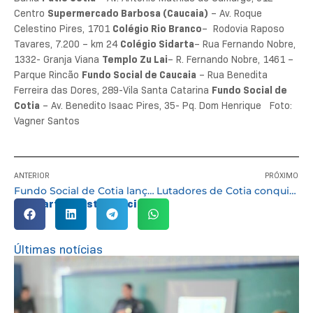
Centro
Supermercado Barbosa (Caucaia
)
– Av. Roque
Celestino Pires, 1701
Colégio Rio Branco
– Rodovia Raposo
Tavares, 7.200 – km 24
Colégio Sidarta
– Rua Fernando Nobre,
1332- Granja Viana
Templo Zu La
i
– R. Fernando Nobre, 1461 –
Parque Rincão
Fundo Social de Caucaia
– Rua Benedita
Ferreira das Dores, 289-Vila Santa Catarina
Fundo Social de
Cotia
– Av. Benedito Isaac Pires, 35- Pq. Dom Henrique Foto:
Vagner Santos
ANTERIOR
PRÓXIMO
Fundo Social de Cotia lança a Campanha do Agasalho 2019
Lutadores de Cotia conquistam título Sul-Americano de Jiu-jitsu
Compartilhe esta notícia:
Últimas notícias