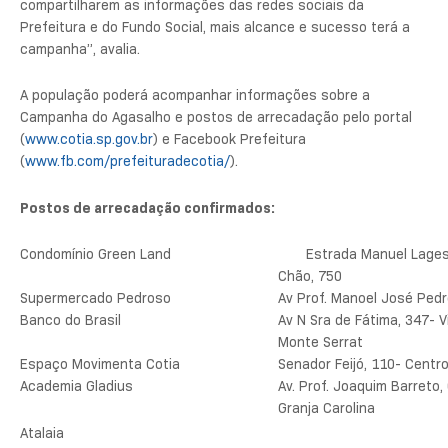
compartilharem as informações das redes sociais da
Prefeitura e do Fundo Social, mais alcance e sucesso terá a
campanha”, avalia.
A população poderá acompanhar informações sobre a
Campanha do Agasalho e postos de arrecadação pelo portal
(
www.cotia.sp.gov.br
) e Facebook Prefeitura
(
www.fb.com/prefeituradecotia/
).
Postos de arrecadação confirmados:
Condomínio Green Land
Estrada Manuel Lages
Chão, 750
Supermercado Pedroso
Av Prof. Manoel José Ped
Banco do Brasil
Av N Sra de Fátima, 347- V
Monte Serrat
Espaço Movimenta Cotia
Senador Feijó, 110- Centr
Academia Gladius
Av. Prof. Joaquim Barreto,
Granja Carolina
Atalaia