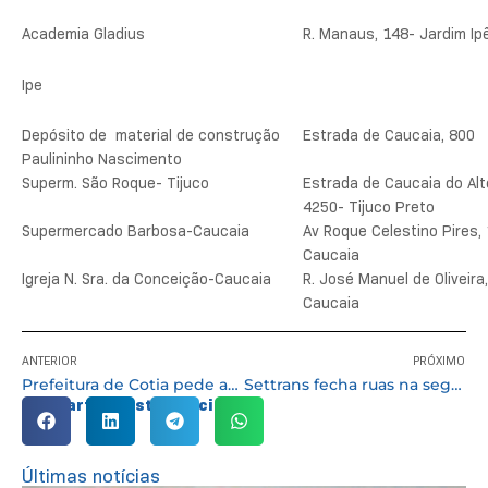
Academia Gladius
R. Manaus, 148- Jardim Ip
Ipe
Depósito de material de construção
Estrada de Caucaia, 800
Paulininho Nascimento
Superm. São Roque- Tijuco
Estrada de Caucaia do Alt
4250- Tijuco Preto
Supermercado Barbosa-Caucaia
Av Roque Celestino Pires,
Caucaia
Igreja N. Sra. da Conceição-Caucaia
R. José Manuel de Oliveira
Caucaia
ANTERIOR
PRÓXIMO
Prefeitura de Cotia pede apoio do Estado para revitalizar Estrada de Caucaia
Settrans fecha ruas na segunda pra “Marcha para Jesus”
Compartilhe esta notícia:
Últimas notícias