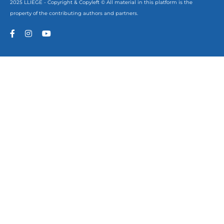
2025 LLIÈGE - Copyright & Copyleft © All material in this platform is the
property of the contributing authors and partners.