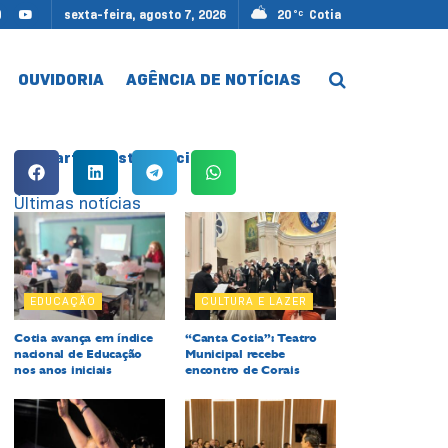
sexta-feira, agosto 7, 2026
20
Cotia
°C
OUVIDORIA
AGÊNCIA DE NOTÍCIAS
Compartilhe esta notícia:
Últimas notícias
EDUCAÇÃO
CULTURA E LAZER
Cotia avança em índice
“Canta Cotia”: Teatro
nacional de Educação
Municipal recebe
nos anos iniciais
encontro de Corais