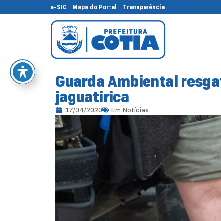
e-SIC
Mapa do Portal
Transparência
Guarda Ambiental resgat
jaguatirica
17/04/2020
Em
Notícias