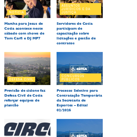
ASSUNTOS
JURÍDICOS E DA
NOTÍCIA
JUSTIÇA
Marcha para Jesus de
Servidores de Cotia
Cotia acontece neste
participam de
sábado com shows de
capacitação sobre
Tom Carfi e DJ MP7
licitações e gestão de
contratos
CONCURSOS
DEFESA CIVIL
PÚBLICOS
Previsão de ciclone faz
Processo Seletivo para
Defesa Civil de Cotia
Contratação Temporária
reforçar equipes de
da Secretaria de
plantão
Esportes – Edital
02/2026