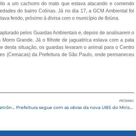
espeito a um cachorro do mato que estava atacando e comendo
iedades do bairro Colinas. Já no dia 17, a GCM Ambiental foi
ava ferido, próximo à divisa com o município de Ibiúna.
 capturado pelos Guardas Ambientais e, depois de analisarem o
 Morro Grande. Já o filhote de jaguatirica estava com a pata
 desta situação, os guardas levaram o animal para o Centro
res (Cemacas) da Prefeitura de São Paulo, onde permaneceu
PRÓXIMO
Prefeitura de Cotia realiza Audiência Pública Eletrônica da LDO 2021
Prefeitura segue com as obras da nova UBS do Mirizola e da creche de Caucaia do Alto