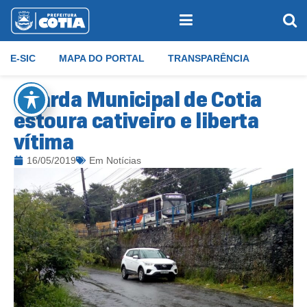
E-SIC
MAPA DO PORTAL
TRANSPARÊNCIA
Guarda Municipal de Cotia
estoura cativeiro e liberta
vítima
16/05/2019
Em
Notícias