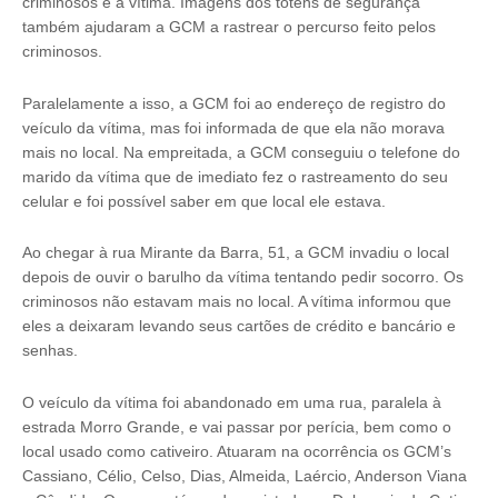
criminosos e a vítima. Imagens dos totens de segurança
também ajudaram a GCM a rastrear o percurso feito pelos
criminosos.
Paralelamente a isso, a GCM foi ao endereço de registro do
veículo da vítima, mas foi informada de que ela não morava
mais no local. Na empreitada, a GCM conseguiu o telefone do
marido da vítima que de imediato fez o rastreamento do seu
celular e foi possível saber em que local ele estava.
Ao chegar à rua Mirante da Barra, 51, a GCM invadiu o local
depois de ouvir o barulho da vítima tentando pedir socorro. Os
criminosos não estavam mais no local. A vítima informou que
eles a deixaram levando seus cartões de crédito e bancário e
senhas.
O veículo da vítima foi abandonado em uma rua, paralela à
estrada Morro Grande, e vai passar por perícia, bem como o
local usado como cativeiro. Atuaram na ocorrência os GCM’s
Cassiano, Célio, Celso, Dias, Almeida, Laércio, Anderson Viana