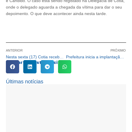
e Cândido. O caso está sendo registado na Delegacia de Cotia,
onde o delegado aguarda a chegada da vítima para dar o seu
depoimento. O que deve acontecer ainda nesta tarde.
ANTERIOR
PRÓXIMO
Nesta sexta (17) Cotia recebe o ‘Projeto BuZum!’ com teatro gratuito
Prefeitura inicia a implantação de lombadas na Estrada dos Pereiras
Compartilhe esta notícia:
Últimas notícias