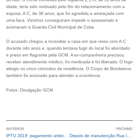
idade, teria sido motivado pelo fim do relacionamento com a
esposa, A.C, de 38 anos, que foi agredida e ameaçada com
uma faca. Vizinhos conseguiram impedir o assassinato e
acionaram a Guarda Civil Municipal de Cotia.
O acusado chegou a incendiar a casa em que viveu com A.C
durante oito anos e, quando tentava fugir do local foi abordado
e preso em flagrante pela GCM. A ex-companheira precisou
receber atendimento médico, foi medicada e foi liberada. O fogo
atingiu os cinco cômodos da residência. O Corpo de Bombeiros
também foi acionado para atender a ocorrência.
Fotos: Divulgação GCM
ANTERIOR
PRÓXIMO
IPTU 2019: pagamento antecipado e à vista terá 10% de desconto
Depois de manutenção Rua Irineu Pires de Oliveira passa a ser sentido único