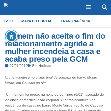
E-SIC
MAPA DO PORTAL
TRANSPARÊNCIA
Homem não aceita o fim do
relacionamento agride a
mulher incendeia a casa e
acaba preso pela GCM
07/01/2019
Em
Notícias
Crime acontece no último final de semana no bairro Monte
Verde, em Caucaia do Alto
Um homem foi preso, na noite de domingo (6/01), acusado de
violência doméstica/lesão corporal. O crime aconteceu na
residência do casal, no bairro Monte Verde, região de Caucaia
do Alto. O crime cometido pelo vigilante E.L.A, de 31 anos de