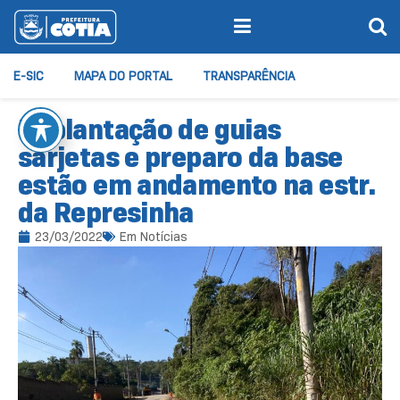
E-SIC
MAPA DO PORTAL
TRANSPARÊNCIA
Implantação de guias
sarjetas e preparo da base
estão em andamento na estr.
da Represinha
23/03/2022
Em
Notícias