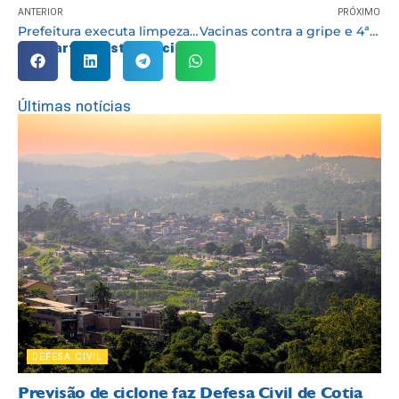
ANTERIOR
PRÓXIMO
Prefeitura executa limpeza de córrego e de caixas de drenagem urbana
Vacinas contra a gripe e 4ª dose contra a covid começam a ser aplicadas em idosos em ILPI”s
Compartilhe esta notícia:
Últimas notícias
DEFESA CIVIL
Previsão de ciclone faz Defesa Civil de Cotia