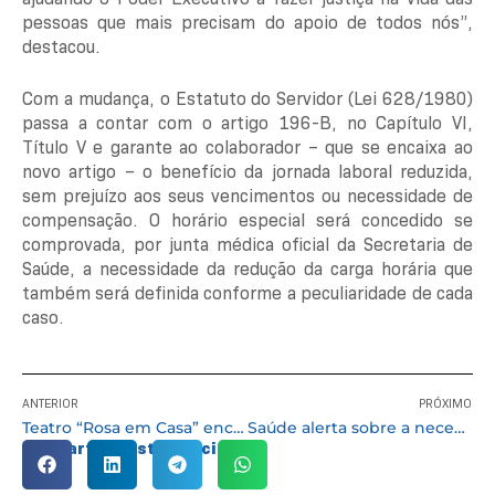
pessoas que mais precisam do apoio de todos nós”,
destacou.
Com a mudança, o Estatuto do Servidor (Lei 628/1980)
passa a contar com o artigo 196-B, no Capítulo VI,
Título V e garante ao colaborador – que se encaixa ao
novo artigo – o benefício da jornada laboral reduzida,
sem prejuízo aos seus vencimentos ou necessidade de
compensação. O horário especial será concedido se
comprovada, por junta médica oficial da Secretaria de
Saúde, a necessidade da redução da carga horária que
também será definida conforme a peculiaridade de cada
caso.
ANTERIOR
PRÓXIMO
Teatro “Rosa em Casa” encanta alunos da E.M Campininha com técnicas circenses
Saúde alerta sobre a necessidade das duas doses da vacina contra a Covid e a dose adicional para habilitados
Compartilhe esta notícia: