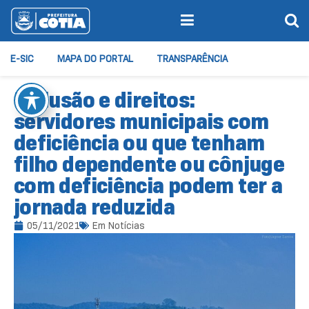
E-SIC
MAPA DO PORTAL
TRANSPARÊNCIA
Inclusão e direitos:
servidores municipais com
deficiência ou que tenham
filho dependente ou cônjuge
com deficiência podem ter a
jornada reduzida
05/11/2021
Em
Notícias