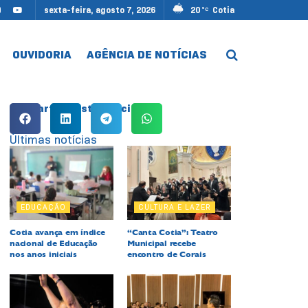
sexta-feira, agosto 7, 2026
20
Cotia
°C
OUVIDORIA
AGÊNCIA DE NOTÍCIAS
Compartilhe esta notícia:
Últimas notícias
EDUCAÇÃO
CULTURA E LAZER
Cotia avança em índice
“Canta Cotia”: Teatro
nacional de Educação
Municipal recebe
nos anos iniciais
encontro de Corais