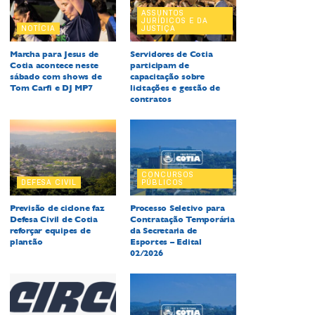
ASSUNTOS
JURÍDICOS E DA
NOTÍCIA
JUSTIÇA
Marcha para Jesus de
Servidores de Cotia
Cotia acontece neste
participam de
sábado com shows de
capacitação sobre
Tom Carfi e DJ MP7
licitações e gestão de
contratos
CONCURSOS
DEFESA CIVIL
PÚBLICOS
Previsão de ciclone faz
Processo Seletivo para
Defesa Civil de Cotia
Contratação Temporária
reforçar equipes de
da Secretaria de
plantão
Esportes – Edital
02/2026