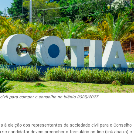
 civil para compor o conselho no biênio 2025/2027
es à eleição dos representantes da sociedade civil para o Conselho
 se candidatar devem preencher o formulário on-line (link abaixo) e