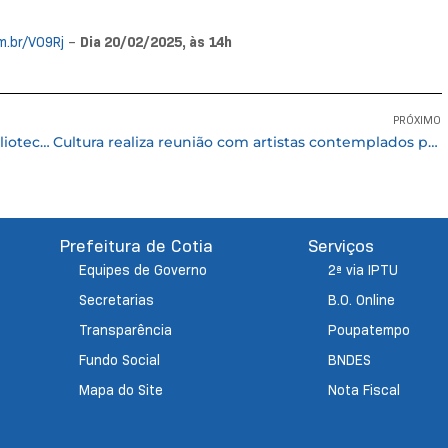
m.br/VO9Rj
–
Dia 20/02/2025, às 14h
PRÓXIMO
Programação especial marca os 32 anos da biblioteca de Caucaia do Alto
Cultura realiza reunião com artistas contemplados pela PNAB
Prefeitura de Cotia
Serviços
Equipes de Governo
2ª via IPTU
Secretarias
B.O. Online
Transparência
Poupatempo
Fundo Social
BNDES
Mapa do Site
Nota Fiscal