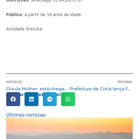
Inscrições:
Whatsapp 11 94130-2797
Público:
a partir de 14 anos de idade
Atividade Gratuita
ANTERIOR
PRÓXIMO
Dia da Mulher: está chegando o dia da ‘Caminhada por Todas as Vidas’
Prefeitura de Cotia lança força-tarefa para enfrentamento da dengue no município
Compartilhe esta notícia:
Últimas notícias