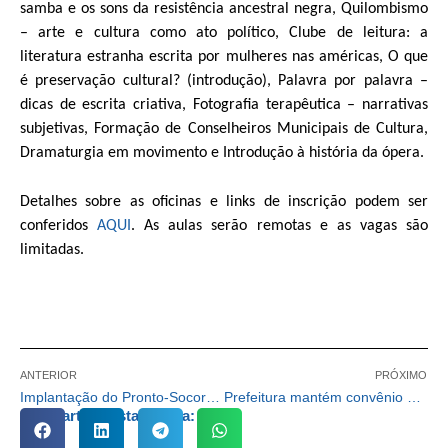
samba e os sons da resistência ancestral negra, Quilombismo
– arte e cultura como ato político, Clube de leitura: a
literatura estranha escrita por mulheres nas américas, O que
é preservação cultural? (introdução), Palavra por palavra –
dicas de escrita criativa, Fotografia terapêutica – narrativas
subjetivas, Formação de Conselheiros Municipais de Cultura,
Dramaturgia em movimento e Introdução à história da ópera.
Detalhes sobre as oficinas e links de inscrição podem ser
conferidos
AQUI
. As aulas serão remotas e as vagas são
limitadas.
ANTERIOR
PRÓXIMO
Implantação do Pronto-Socorro Infantil está com mais de 70% das obras concluídas
Prefeitura mantém convênio com OSC que oferece assistência para pessoas com deficiência
Compartilhe esta notícia: