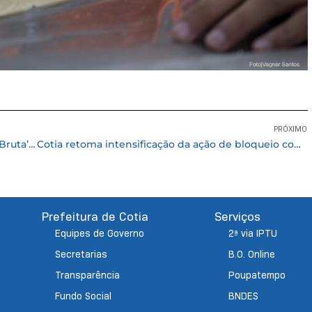
PRÓXIMO
Praça da Matriz de Cotia recebe evento ‘Força Bruta’ domingo (14/01)
Cotia retoma intensificação da ação de bloqueio contra a Febre Amarela
Prefeitura de Cotia
Serviços
Equipes de Governo
2ª via IPTU
Secretarias
B.O. Online
Transparência
Poupatempo
Fundo Social
BNDES