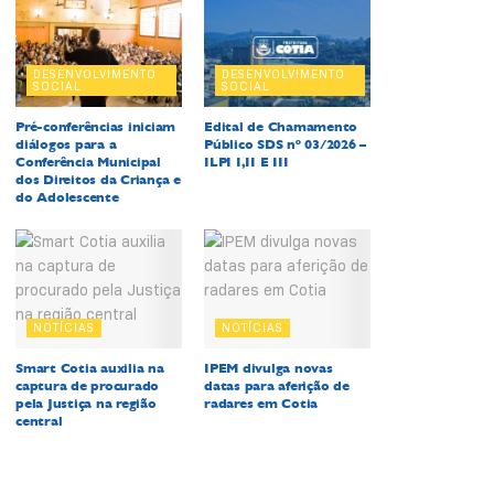
DESENVOLVIMENTO
DESENVOLVIMENTO
SOCIAL
SOCIAL
Pré-conferências iniciam
Edital de Chamamento
diálogos para a
Público SDS nº 03/2026 –
Conferência Municipal
ILPI I,II E III
dos Direitos da Criança e
do Adolescente
NOTÍCIAS
NOTÍCIAS
Smart Cotia auxilia na
IPEM divulga novas
captura de procurado
datas para aferição de
pela Justiça na região
radares em Cotia
central