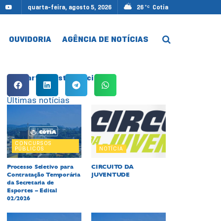
quarta-feira, agosto 5, 2026
26
Cotia
°C
OUVIDORIA
AGÊNCIA DE NOTÍCIAS
Compartilhe esta notícia:
Últimas notícias
CONCURSOS
PÚBLICOS
NOTÍCIA
Processo Seletivo para
CIRCUITO DA
Contratação Temporária
JUVENTUDE
da Secretaria de
Esportes – Edital
02/2026