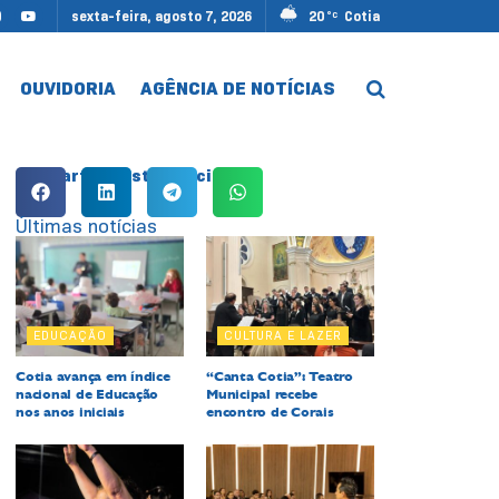
sexta-feira, agosto 7, 2026
20
Cotia
°C
OUVIDORIA
AGÊNCIA DE NOTÍCIAS
Compartilhe esta notícia:
Últimas notícias
EDUCAÇÃO
CULTURA E LAZER
Cotia avança em índice
“Canta Cotia”: Teatro
nacional de Educação
Municipal recebe
nos anos iniciais
encontro de Corais