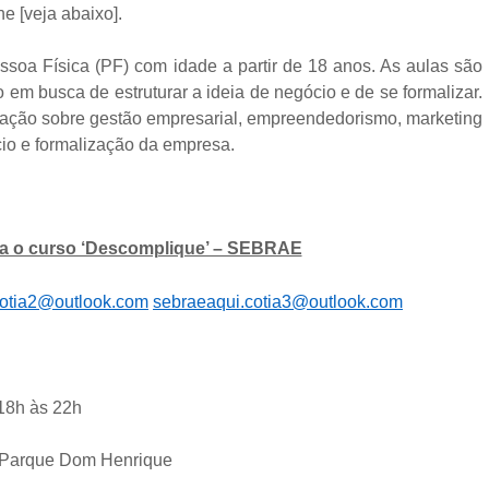
ne [veja abaixo].
ssoa Física (PF) com idade a partir de 18 anos. As aulas são
 em busca de estruturar a ideia de negócio e de se formalizar.
ntação sobre gestão empresarial, empreendedorismo, marketing
cio e formalização da empresa.
ara o curso ‘Descomplique’ – SEBRAE
cotia2@outlook.com
sebraeaqui.cotia3@outlook.com
 18h às 22h
 – Parque Dom Henrique