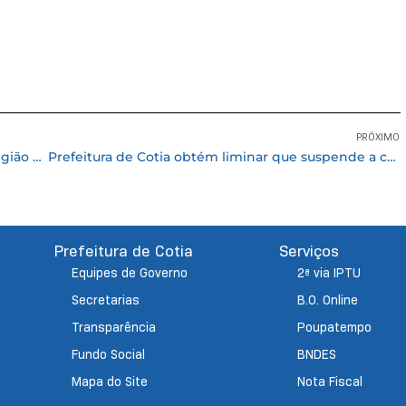
PRÓXIMO
Prefeitura avança com revitalização viária na região do Turiguara
Prefeitura de Cotia obtém liminar que suspende a cobrança da taxa do lixo
Prefeitura de Cotia
Serviços
Equipes de Governo
2ª via IPTU
Secretarias
B.O. Online
Transparência
Poupatempo
Fundo Social
BNDES
Mapa do Site
Nota Fiscal