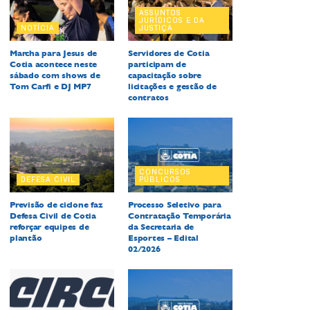
ASSUNTOS
JURÍDICOS E DA
NOTÍCIA
JUSTIÇA
Marcha para Jesus de
Servidores de Cotia
Cotia acontece neste
participam de
sábado com shows de
capacitação sobre
Tom Carfi e DJ MP7
licitações e gestão de
contratos
CONCURSOS
DEFESA CIVIL
PÚBLICOS
Previsão de ciclone faz
Processo Seletivo para
Defesa Civil de Cotia
Contratação Temporária
reforçar equipes de
da Secretaria de
plantão
Esportes – Edital
02/2026