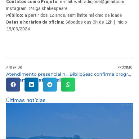
Contatos com o Projeto:
e-mail: webradiojose@gmail.com |
Instagram: @siga.shakespeare
Público:
a partir dos 12 anos, sem limite máximo de idade
Datas e horários da oficina:
Sábados das 9h às 12h | Início
16/03/2024
ANTERIOR
PRÓXIMO
Atendimento presencial nos Cartórios Eleitorais de Cotia somente com agendamento
BiblioSesc confirma programação para Cotia até o final do ano
Compartilhe esta notícia:
Últimas notícias