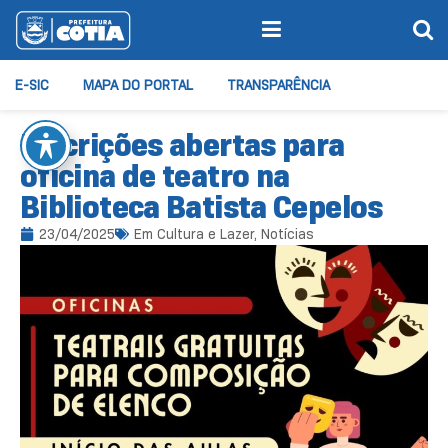
E-SIC
MAPA DO PORTAL
TRANSPARÊNCIA
Inscrições abertas para
oficina de teatro na
Biblioteca Batista Cepelos
23/04/2025
Em
Cultura e Lazer
,
Notícias