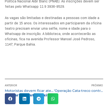
Política Nacional Aldir Blanc (PNAB). As inscrições devem ser
feitas pelo Whatsapp 11 9 3936-9529.
As vagas são limitadas e destinadas a pessoas com idade a
partir de 15 anos. Os interessados em participarem da oficina
teatro precisam enviar uma selfie, nome e idade para o
Whatsapp de inscrição. A biblioteca, onde acontecerão as
oficinas, fica na avenida Professor Manoel José Pedroso,
1147, Parque Bahia.
ANTERIOR
PRÓXIMO
Motoristas devem ficar atentos às mudanças viárias durante a Romaria de Caucaia
‘Operação Cata-treco contra a Dengue’ acontecerá toda quarta-feira em Cotia
Compartilhe esta notícia: