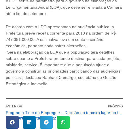
A LDO serve de parâmetro para o governo na elaboração da
Lei Orçamentária Anual (LOA), que deve ser enviada à Câmara
até o fim de setembro.
De acordo com a LDO apresentada na audiência pública, a
Prefeitura prevê receita corrente para 2018 na ordem de R$
747.381.000,00. A estimativa leva em conta o cenário
econômico, portanto pode sofrer alterações.
“Será na elaboração da LOA que a população terá detalhes
sobre quanto a Prefeitura pretende destinar para cada projeto,
atividade, serviço. É importante que a população ajude o
governo a construir as prioridades participando das audiências
públicas”, destacou Raphael Camargo, secretário de Gestão
Estratégica e Inovação.
ANTERIOR
PRÓXIMO
Programa Time do Emprego realiza primeiro dia de treinamento em Cotia
Decisão do terceiro lugar no futsal feminino agita Ginásio Municipal
Compartilhe esta notícia: