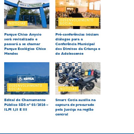
DESENVOLVIMENTO
NOTÍCIAS
SOCIAL
Parque Chico Anysio
Pré-conferências iniciam
será revitalizado e
diálogos para a
passará a se chamar
Conferência Municipal
Parque Ecológico Chico
dos Direitos da Criança e
Mendes
do Adolescente
DESENVOLVIMENTO
SOCIAL
NOTÍCIAS
Edital de Chamamento
Smart Cotia auxilia na
Público SDS nº 03/2026 –
captura de procurado
ILPI I,II E III
pela Justiça na região
central