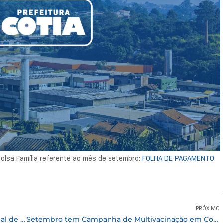
Bolsa Família referente ao mês de setembro:
FOLHA DE PAGAMENTO
PRÓXIMO
Dia 17 tem mais finais do Campeonato Municipal de Futebol
Setembro tem Campanha de Multivacinação em Cotia