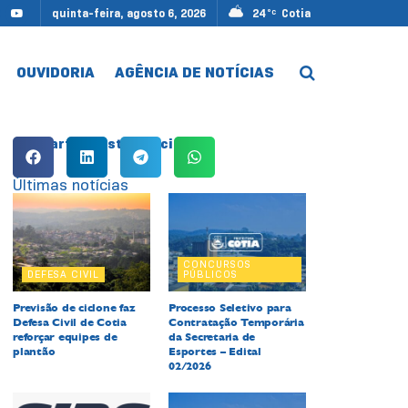
quinta-feira, agosto 6, 2026
24
Cotia
°C
OUVIDORIA
AGÊNCIA DE NOTÍCIAS
Compartilhe esta notícia:
Últimas notícias
CONCURSOS
DEFESA CIVIL
PÚBLICOS
Previsão de ciclone faz
Processo Seletivo para
Defesa Civil de Cotia
Contratação Temporária
reforçar equipes de
da Secretaria de
plantão
Esportes – Edital
02/2026