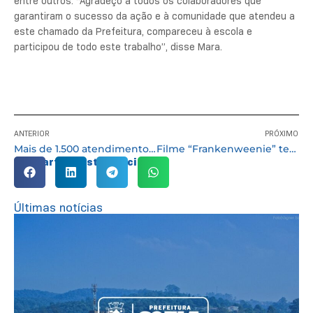
entre outros. “Agradeço a todos os colaboradores que
garantiram o sucesso da ação e à comunidade que atendeu a
este chamado da Prefeitura, compareceu à escola e
participou de todo este trabalho”, disse Mara.
ANTERIOR
PRÓXIMO
Mais de 1.500 atendimentos foram realizados na ação “Cuidar + Social e Saúde na Área” no sábado (15)
Filme “Frankenweenie” terá duas sessões na Biblioteca Batista Cepelos
Compartilhe esta notícia:
Últimas notícias