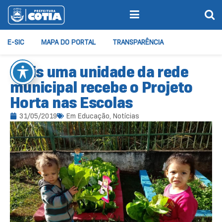
E-SIC
MAPA DO PORTAL
TRANSPARÊNCIA
Mais uma unidade da rede
municipal recebe o Projeto
Horta nas Escolas
31/05/2019
Em
Educação
,
Notícias