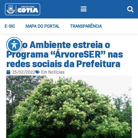
E-SIC
MAPA DO PORTAL
TRANSPARÊNCIA
Meio Ambiente estreia o
Programa “ÁrvoreSER” nas
redes sociais da Prefeitura
15/02/2022
Em
Notícias