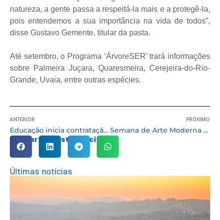
natureza, a gente passa a respeitá-la mais e a protegê-la,
pois entendemos a sua importância na vida de todos”,
disse Gustavo Gemente, titular da pasta.
Até setembro, o Programa ‘ÁrvoreSER’ trará informações
sobre Palmeira Juçara, Quaresmeira, Cerejeira-do-Rio-
Grande, Uvaia, entre outras espécies.
ANTERIOR
PRÓXIMO
Educação inicia contratação de professores aprovados em concurso; 74 para início imediato
Semana de Arte Moderna termina com ônibus-museu “Arte para Todos” no sábado (19)
Compartilhe esta notícia:
Últimas notícias