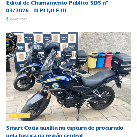
Edital de Chamamento Público SDS nº
03/2026 – ILPI I,II E III
04/08/2026
NOTÍCIAS
Smart Cotia auxilia na captura de procurado
pela Justiça na região central