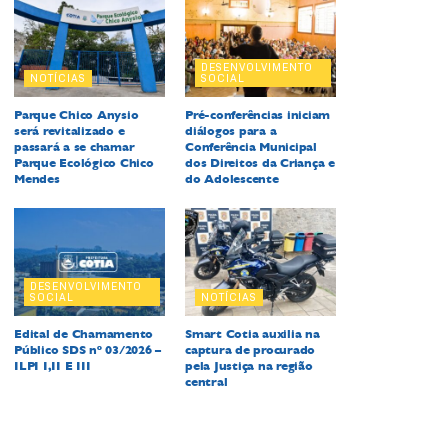
DESENVOLVIMENTO
NOTÍCIAS
SOCIAL
Parque Chico Anysio
Pré-conferências iniciam
será revitalizado e
diálogos para a
passará a se chamar
Conferência Municipal
Parque Ecológico Chico
dos Direitos da Criança e
Mendes
do Adolescente
DESENVOLVIMENTO
SOCIAL
NOTÍCIAS
Edital de Chamamento
Smart Cotia auxilia na
Público SDS nº 03/2026 –
captura de procurado
ILPI I,II E III
pela Justiça na região
central