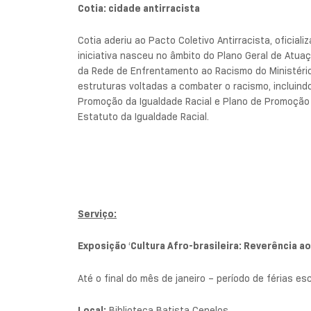
Cotia: cidade antirracista
Cotia aderiu ao Pacto Coletivo Antirracista, oficiali
iniciativa nasceu no âmbito do Plano Geral de Atua
da Rede de Enfrentamento ao Racismo do Ministério 
estruturas voltadas a combater o racismo, incluind
Promoção da Igualdade Racial e Plano de Promoção d
Estatuto da Igualdade Racial.
Serviço:
Exposição
‘
Cultura Afro-brasileira: Reverência a
Até o final do mês de janeiro – período de férias es
Local:
Biblioteca Batista Cepelos