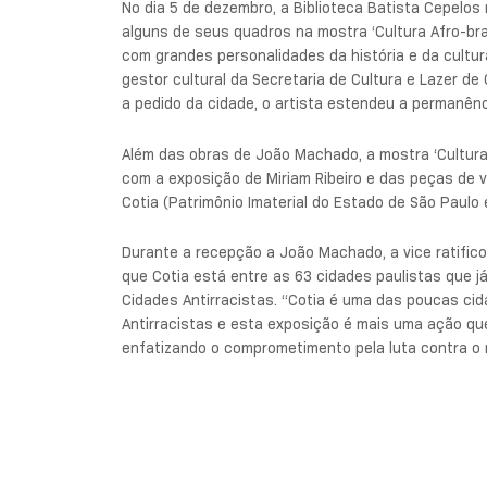
No dia 5 de dezembro, a Biblioteca Batista Cepelos
alguns de seus quadros na mostra ‘Cultura Afro-bras
com grandes personalidades da história e da cultura 
gestor cultural da Secretaria de Cultura e Lazer de
a pedido da cidade, o artista estendeu a permanênci
Além das obras de João Machado, a mostra ‘Cultura 
com a exposição de Miriam Ribeiro e das peças de 
Cotia (Patrimônio Imaterial do Estado de São Paulo e
Durante a recepção a João Machado, a vice ratifico
que Cotia está entre as 63 cidades paulistas que j
Cidades Antirracistas. “Cotia é uma das poucas c
Antirracistas e esta exposição é mais uma ação qu
enfatizando o comprometimento pela luta contra o r