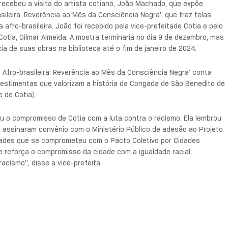
 recebeu a visita do artista cotiano, João Machado, que expõe
ileira: Reverência ao Mês da Consciência Negra’, que traz telas
afro-brasileira. João foi recebido pela vice-prefeitade Cotia e pelo
 Cotia, Gilmar Almeida. A mostra terminaria no dia 9 de dezembro, mas
a de suas obras na biblioteca até o fim de janeiro de 2024.
Afro-brasileira: Reverência ao Mês da Consciência Negra’ conta
vestimentas que valorizam a história da Congada de São Benedito de
 de Cotia).
u o compromisso de Cotia com a luta contra o racismo. Ela lembrou
á assinaram convênio com o Ministério Público de adesão ao Projeto
idades que se comprometeu com o Pacto Coletivo por Cidades
e reforça o compromisso da cidade com a igualdade racial,
acismo”, disse a vice-prefeita.