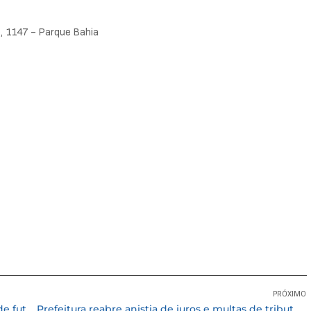
, 1147 – Parque Bahia
PRÓXIMO
Domingo (10/12) tem decisão do campeonato de futebol das categorias: Veteraníssimos 50+, Veteranos 40+ e 3ª divisão
Prefeitura reabre anistia de juros e multas de tributos atrasados