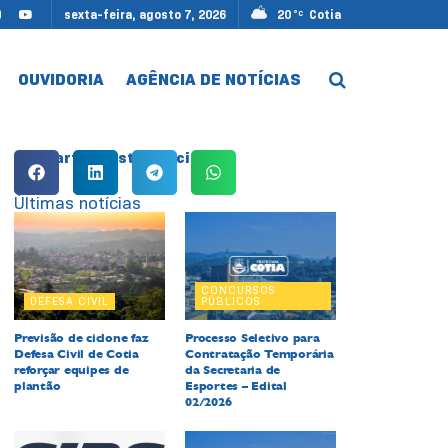
sexta-feira, agosto 7, 2026
20
Cotia
°C
OUVIDORIA
AGÊNCIA DE NOTÍCIAS
Compartilhe esta notícia:
Últimas notícias
CONCURSOS
DEFESA CIVIL
PÚBLICOS
Previsão de ciclone faz
Processo Seletivo para
Defesa Civil de Cotia
Contratação Temporária
reforçar equipes de
da Secretaria de
plantão
Esportes – Edital
02/2026