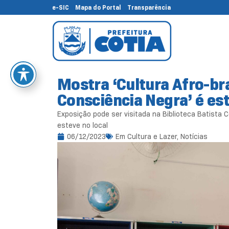
e-SIC
Mapa do Portal
Transparência
Mostra ‘Cultura Afro-br
Consciência Negra’ é est
Exposição pode ser visitada na Biblioteca Batista 
esteve no local
06/12/2023
Em
Cultura e Lazer
,
Notícias