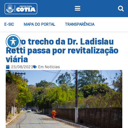
E-SIC
MAPA DO PORTAL
TRANSPARÊNCIA
Novo trecho da Dr. Ladislau
Retti passa por revitalização
viária
23/08/2021
Em
Notícias