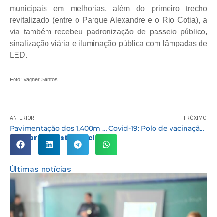
municipais em melhorias, além do primeiro trecho
revitalizado (entre o Parque Alexandre e o Rio Cotia), a
via também recebeu padronização de passeio público,
sinalização viária e iluminação pública com lâmpadas de
LED.
Foto: Vagner Santos
ANTERIOR
PRÓXIMO
Pavimentação dos 1.400m da Estrada das Pitas em Cotia está mais de 50% concluída
Covid-19: Polo de vacinação em frente à Prefeitura muda para o Ginásio de Esportes
Compartilhe esta notícia:
Últimas notícias