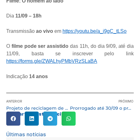
Filme: O homem ao lado
Dia
11/09 – 18h
Transmissão
ao vivo
em
https://youtu.be/a_i9gC_tLSo
O
filme pode ser assistido
das 11h, do dia 9/09, até dia
11/09, basta se inscrever pelo link
https://forms.gle/ZWALhyPMbVRzSLaBA
Indicação
14 anos
ANTERIOR
PRÓXIMO
Projeto de reciclagem de bituca retira 122kg de lixo tóxico do meio ambiente
Prorrogado até 30/09 o prazo para MEI”s regularizarem seus débitos
Compartilhe esta notícia:
Últimas notícias