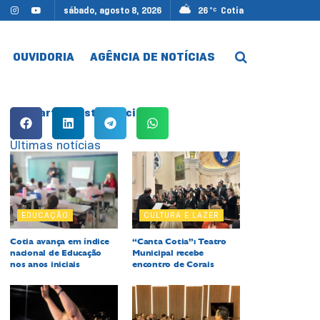
sábado, agosto 8, 2026
26
Cotia
°C
OUVIDORIA
AGÊNCIA DE NOTÍCIAS
Compartilhe esta notícia:
Últimas notícias
EDUCAÇÃO
CULTURA E LAZER
Cotia avança em índice
“Canta Cotia”: Teatro
nacional de Educação
Municipal recebe
nos anos iniciais
encontro de Corais