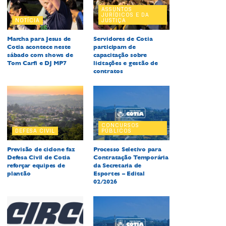
ASSUNTOS
JURÍDICOS E DA
NOTÍCIA
JUSTIÇA
Marcha para Jesus de
Servidores de Cotia
Cotia acontece neste
participam de
sábado com shows de
capacitação sobre
Tom Carfi e DJ MP7
licitações e gestão de
contratos
CONCURSOS
DEFESA CIVIL
PÚBLICOS
Previsão de ciclone faz
Processo Seletivo para
Defesa Civil de Cotia
Contratação Temporária
reforçar equipes de
da Secretaria de
plantão
Esportes – Edital
02/2026