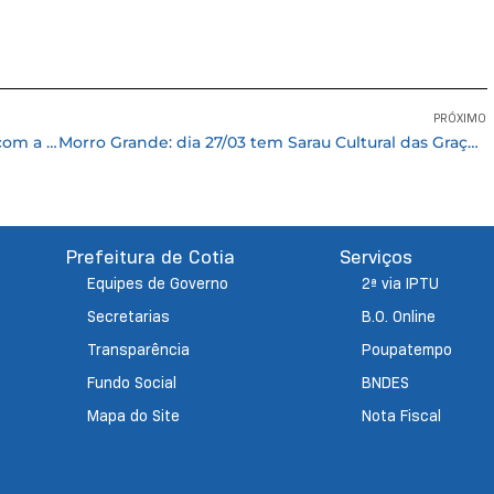
PRÓXIMO
“Avança Cotia” abre inscrições para a palestra com a empresária Cris Arcangeli
Morro Grande: dia 27/03 tem Sarau Cultural das Graças com diversas atrações
Prefeitura de Cotia
Serviços
Equipes de Governo
2ª via IPTU
Secretarias
B.O. Online
Transparência
Poupatempo
Fundo Social
BNDES
Mapa do Site
Nota Fiscal