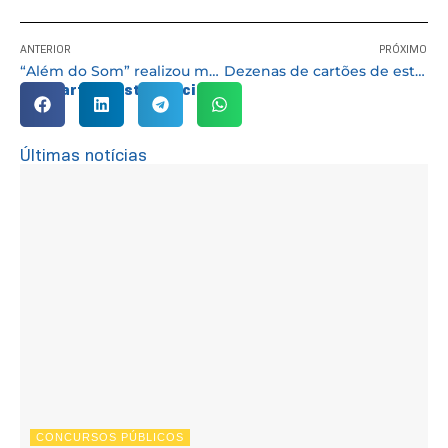
ANTERIOR
PRÓXIMO
“Além do Som” realizou mais uma edição de entrega de aparelhos auditivos
Dezenas de cartões de estacionamento de Idoso e PCD são entregues nas residências
Compartilhe esta notícia:
Últimas notícias
CONCURSOS PÚBLICOS