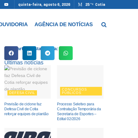
quinta-feira, agosto 6, 2026
25
Cotia
°C
OUVIDORIA
AGÊNCIA DE NOTÍCIAS
Compartilhe esta notícia:
Últimas notícias
CONCURSOS
DEFESA CIVIL
PÚBLICOS
Previsão de ciclone faz
Processo Seletivo para
Defesa Civil de Cotia
Contratação Temporária da
reforçar equipes de plantão
Secretaria de Esportes –
Edital 02/2026