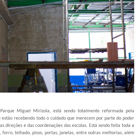
 Parque Miguel Mirizola, está sendo totalmente reformada pela
que estão recebendo todo o cuidado que merecem por parte do poder
s direções e das coordenações das escolas. Está sendo feita toda a
 forro, telhado, pisos, portas, janelas, entre outras melhorias, além