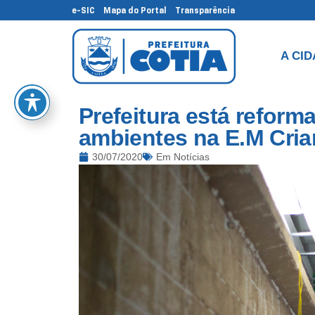
e-SIC
Mapa do Portal
Transparência
A CI
Prefeitura está reform
ambientes na E.M Crian
30/07/2020
Em
Notícias