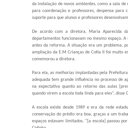
da instalação de novos ambientes, como a sala de d
para coordenação e professores, despensa para c
suporte para que alunos e professores desenvolvam 
De acordo com a diretora, Maria Aparecida da 
departamentos funcionavam no mesmo espaço. A s
antes da reforma. A situação era um problema, po
ampliação da E.M Crianças de Cotia II foi muito 
comemorou a diretora.
Para ela, as melhorias implantadas pela Prefeitu
adequada tem grande influência no processo de a
na expectativa quanto ao retorno das aulas [pre
quando virem a escola toda linda para eles”, disse 
A escola existe desde 1989 e era da rede estadu
conservação do prédio era boa, graças a um trab
espaços estavam limitados. “[a escola] passou p
Cidinha.