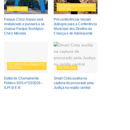
DESENVOLVIMENTO
NOTÍCIAS
SOCIAL
Parque Chico Anysio será
Pré-conferências iniciam
revitalizado e passará a se
diálogos para a Conferência
chamar Parque Ecológico
Municipal dos Direitos da
Chico Mendes
Criança e do Adolescente
DESENVOLVIMENTO
SOCIAL
NOTÍCIAS
Edital de Chamamento
Smart Cotia auxilia na
Público SDS nº 03/2026 –
captura de procurado pela
ILPI I,II E III
Justiça na região central