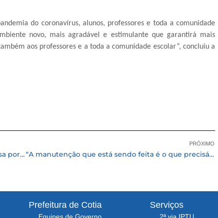
pandemia do coronavírus, alunos, professores e toda a comunidade
biente novo, mais agradável e estimulante que garantirá mais
também aos professores e a toda a comunidade escolar”, concluiu a
PRÓXIMO
Av. Inocêncio Pires de Oliveira em Caucaia passa por revitalização do pavimento
“A manutenção que está sendo feita é o que precisávamos” diz diretora sobre reforma da E.M Vicente Maciel
Prefeitura de Cotia
Serviços
Equipes de Governo
2ª via IPTU