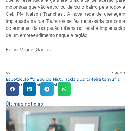
que foi estendida e ganhará uma alça de acesso para
motoristas que vão entrar ou deixar o bairro pela rodovia
Cel. PM Nelson Tranchesi. A nova rede de drenagem
implantada na rua Toureiros se fez necessária por conta
do aumento da ocupação urbana no local e implantação
de um empreendimento naquela região.
Fotos: Vagner Santos
ANTERIOR
PRÓXIMO
Espetáculo “O Baú de Histórias da Vovó” tem duas apresentações no sábado (19/06)
Toda quarta-feira tem 2ª aplicação da Coronavac para quem ainda está com a dose em atraso
Compartilhe esta notícia:
Últimas notícias