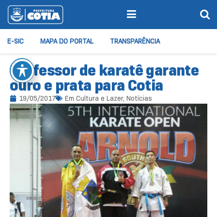
E-SIC
MAPA DO PORTAL
TRANSPARÊNCIA
Professor de karatê garante
ouro e prata para Cotia
19/05/2017
Em
Cultura e Lazer
,
Notícias